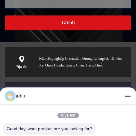
Gửi đi
Khu công nghiệp Greenealth, Đường Lihongbei, Tân Hoa
Xã, Quận Huadu, Quảng Châu, Trung Quốc
Địa chỉ
john
lvdi11@greencooker.com
E-mail
6:51 AM
Good day, what product are you looking for?
0086-153-7406-6785