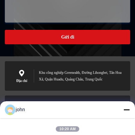
Gửi đi
Khu công nghiệp Greenealth, Đường Lihongbei, Tân Hoa
Xã, Quận Huadu, Quảng Châu, Trung Quốc
Địa chỉ
john
lvdi11@greencooker.com
E-mail
10:20 AM