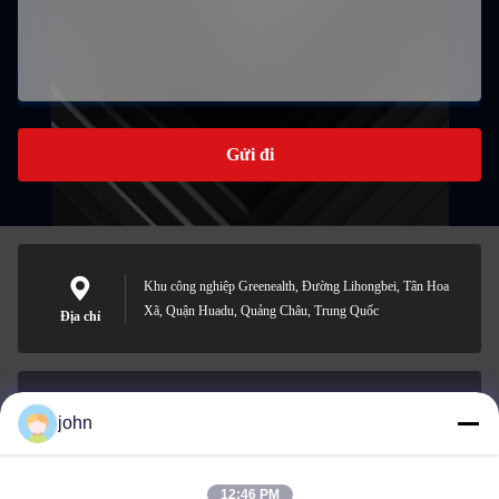
Gửi đi
Khu công nghiệp Greenealth, Đường Lihongbei, Tân Hoa
Xã, Quận Huadu, Quảng Châu, Trung Quốc
Địa chỉ
john
lvdi11@greencooker.com
E-mail
12:46 PM