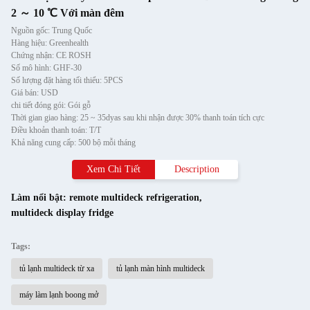
2 ～ 10 ℃ Với màn đêm
Nguồn gốc: Trung Quốc
Hàng hiệu: Greenhealth
Chứng nhận: CE ROSH
Số mô hình: GHF-30
Số lượng đặt hàng tối thiểu: 5PCS
Giá bán: USD
chi tiết đóng gói: Gói gỗ
Thời gian giao hàng: 25 ~ 35dyas sau khi nhận được 30% thanh toán tích cực
Điều khoản thanh toán: T/T
Khả năng cung cấp: 500 bộ mỗi tháng
Xem Chi Tiết
Description
Làm nổi bật:
remote multideck refrigeration
,
multideck display fridge
Tags:
tủ lạnh multideck từ xa
tủ lạnh màn hình multideck
máy làm lạnh boong mở