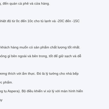
g, đến quán cà phê và cửa hàng.
hiệt độ từ 0c đến 10c cho tủ lạnh và -20C đến -15C
g khách hàng muốn có sản phẩm chất lượng tốt nhất.
ông gỉ bên ngoài và bên trong, tốt để giữ sạch và dễ
ương thích với ẩm thực.
Đó là lý tưởng cho nhà bếp
hực phẩm.
ng tụ Aspera).
Bộ điều khiển vi xử lý với màn hình hiển
áy