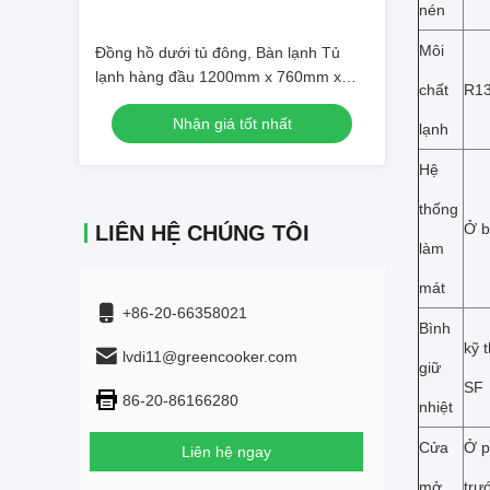
nén
Môi
Đồng hồ dưới tủ đông, Bàn lạnh Tủ
lạnh hàng đầu 1200mm x 760mm x
chất
R1
800mm
Nhận giá tốt nhất
lạnh
Hệ
thống
Ở b
LIÊN HỆ CHÚNG TÔI
làm
mát
+86-20-66358021
Bình
kỹ 
lvdi11@greencooker.com
giữ
SF
86-20-86166280
nhiệt
Cửa
Ở p
Liên hệ ngay
mở
trư