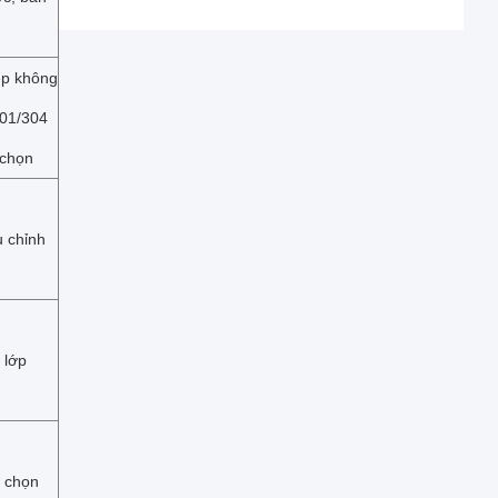
p không
201/304
 chọn
u chỉnh
 lớp
 chọn