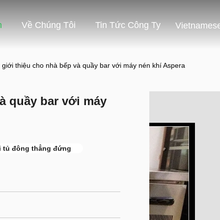
m
Về Chúng Tôi
Tin Tức Công Ty
Vietnames
 giới thiệu cho nhà bếp và quầy bar với máy nén khí Aspera
và quầy bar với máy
 tủ đông thẳng đứng