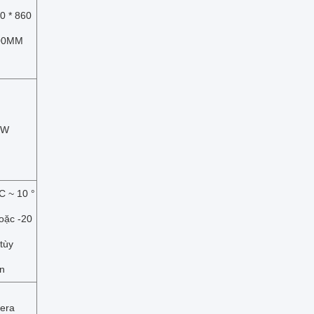
0 * 860
900MM
5W
 C ~ 10 °
oặc -20
 tùy
n
era