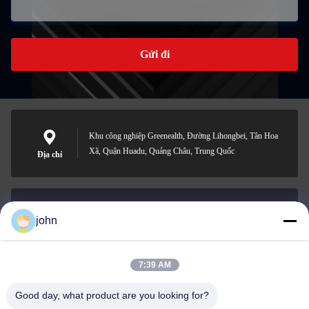
Gửi đi
Khu công nghiệp Greenealth, Đường Lihongbei, Tân Hoa
Xã, Quận Huadu, Quảng Châu, Trung Quốc
Địa chỉ
john
lvdi11@greencooker.com
E-mail
7:39 AM
Good day, what product are you looking for?
0086-153-7406-6785