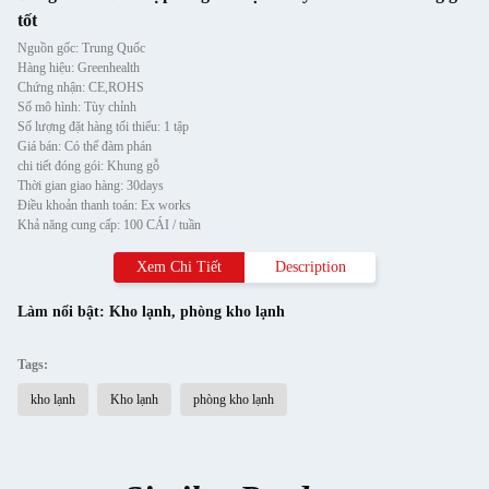
tốt
Nguồn gốc: Trung Quốc
Hàng hiệu: Greenhealth
Chứng nhận: CE,ROHS
Số mô hình: Tùy chỉnh
Số lượng đặt hàng tối thiểu: 1 tập
Giá bán: Có thể đàm phán
chi tiết đóng gói: Khung gỗ
Thời gian giao hàng: 30days
Điều khoản thanh toán: Ex works
Khả năng cung cấp: 100 CÁI / tuần
Xem Chi Tiết
Description
Làm nổi bật:
Kho lạnh
,
phòng kho lạnh
Tags:
kho lạnh
Kho lạnh
phòng kho lạnh