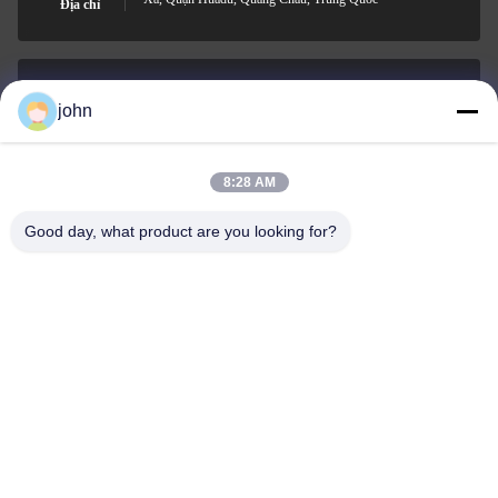
Địa chỉ
john
lvdi11@greencooker.com
E-mail
8:28 AM
Good day, what product are you looking for?
0086-153-7406-6785
Điện thoại
Guangdong Green&Health Intelligence Cold
Chain Technology Co.,LTD