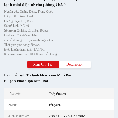
lạnh mini điện tử cho phòng khách
Nguồn gốc: Quảng Đông, Trung Quốc
Hàng hiệu: Green Health
Chứng nhận: CE, Rohs
Số mô hình: XC-40
Số lượng đặt hàng tối thiểu: 100pcs
Giá bán: Có thể đàm phán
chi tiết đóng gói: Trọn gói thùng carton
Thời gian giao hàng: 30days
Điều khoản thanh toán: L/C, T/T
Khả năng cung cấp: 10000units mỗi tháng
Xem Chi Tiết
Description
Làm nổi bật:
Tủ lạnh khách sạn Mini Bar
,
tủ lạnh khách sạn Mini Bar
1Vật chất:
Thép tấm sơn
2Màu:
trắng/đen
3Tần số điện áp:
220v / 110 V / 50HZ / 60HZ