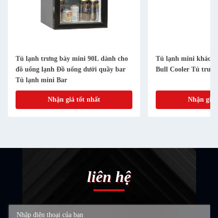
Tủ lạnh trưng bày mini 90L dành cho
Tủ lạnh mini khách 
đồ uống lạnh Đồ uống dưới quầy bar
Bull Cooler Tủ trưn
Tủ lạnh mini Bar
Nhận giá tốt nhất
Nhận giá 
liên hệ