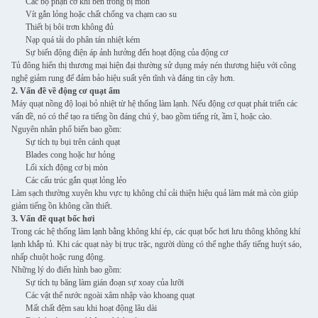
Các bộ phận cơ khí bên trong bị mòn
Vít gắn lỏng hoặc chất chống va chạm cao su
Thiết bị bôi trơn không đủ
Nạp quá tải do phân tán nhiệt kém
Sự biến động điện áp ảnh hưởng đến hoạt động của động cơ
Tủ đông hiển thị thương mại hiện đại thường sử dụng máy nén thương hiệu với công
nghệ giảm rung để đảm bảo hiệu suất yên tĩnh và đáng tin cậy hơn.
2. Vấn đề về động cơ quạt ẩm
Máy quạt nồng độ loại bỏ nhiệt từ hệ thống làm lạnh. Nếu động cơ quạt phát triển các
vấn đề, nó có thể tạo ra tiếng ồn đáng chú ý, bao gồm tiếng rít, ầm ĩ, hoặc cào.
Nguyên nhân phổ biến bao gồm:
Sự tích tụ bụi trên cánh quạt
Blades cong hoặc hư hỏng
Lối xích động cơ bị mòn
Các cấu trúc gắn quạt lỏng lẻo
Làm sạch thường xuyên khu vực tụ không chỉ cải thiện hiệu quả làm mát mà còn giúp
giảm tiếng ồn không cần thiết.
3. Vấn đề quạt bốc hơi
Trong các hệ thống làm lạnh bằng không khí ép, các quạt bốc hơi lưu thông không khí
lạnh khắp tủ. Khi các quạt này bị trục trặc, người dùng có thể nghe thấy tiếng huýt sáo,
nhấp chuột hoặc rung động.
Những lý do điển hình bao gồm:
Sự tích tụ băng làm gián đoạn sự xoay của lưỡi
Các vật thể nước ngoài xâm nhập vào khoang quạt
Mất chất đệm sau khi hoạt động lâu dài