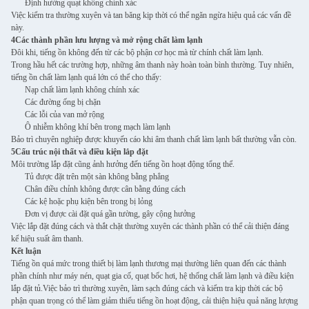
Định hướng quạt không chính xác
Việc kiểm tra thường xuyên và tan băng kịp thời có thể ngăn ngừa hiệu quả các vấn đề
này.
4Các thành phần lưu lượng và mở rộng chất làm lạnh
Đôi khi, tiếng ồn không đến từ các bộ phận cơ học mà từ chính chất làm lạnh.
Trong hầu hết các trường hợp, những âm thanh này hoàn toàn bình thường. Tuy nhiên,
tiếng ồn chất làm lạnh quá lớn có thể cho thấy:
Nạp chất làm lạnh không chính xác
Các đường ống bị chặn
Các lỗi của van mở rộng
Ô nhiễm không khí bên trong mạch làm lạnh
Bảo trì chuyên nghiệp được khuyến cáo khi âm thanh chất làm lạnh bất thường vẫn còn.
5Cấu trúc nội thất và điều kiện lắp đặt
Môi trường lắp đặt cũng ảnh hưởng đến tiếng ồn hoạt động tổng thể.
Tủ được đặt trên một sàn không bằng phẳng
Chân điều chỉnh không được cân bằng đúng cách
Các kệ hoặc phụ kiện bên trong bị lỏng
Đơn vị được cài đặt quá gần tường, gây cộng hưởng
Việc lắp đặt đúng cách và thắt chặt thường xuyên các thành phần có thể cải thiện đáng
kể hiệu suất âm thanh.
Kết luận
Tiếng ồn quá mức trong thiết bị làm lạnh thương mại thường liên quan đến các thành
phần chính như máy nén, quạt gia cố, quạt bốc hơi, hệ thống chất làm lạnh và điều kiện
lắp đặt tủ.Việc bảo trì thường xuyên, làm sạch đúng cách và kiểm tra kịp thời các bộ
phận quan trọng có thể làm giảm thiểu tiếng ồn hoạt động, cải thiện hiệu quả năng lượng