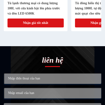
Tủ lạnh thương mại có dung lượng
Tủ đông hiển thị th
100L với cửa kính bật lên phía trước
lượng 1000L tự động
và đèn LED 6500K
mát quạt cho siêu th
Nhận giá tốt nhất
Nhận giá 
liên hệ