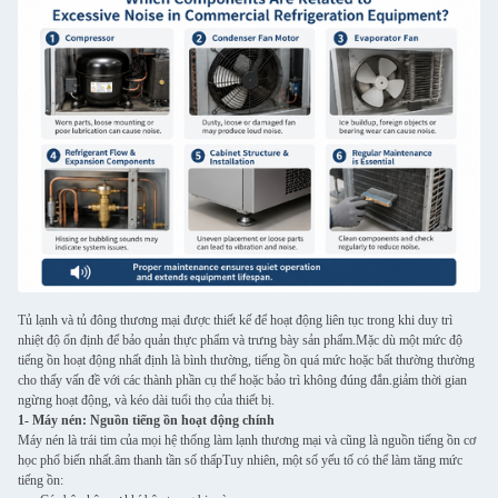
Tủ lạnh và tủ đông thương mại được thiết kế để hoạt động liên tục trong khi duy trì
nhiệt độ ổn định để bảo quản thực phẩm và trưng bày sản phẩm.Mặc dù một mức độ
tiếng ồn hoạt động nhất định là bình thường, tiếng ồn quá mức hoặc bất thường thường
cho thấy vấn đề với các thành phần cụ thể hoặc bảo trì không đúng đắn.giảm thời gian
ngừng hoạt động, và kéo dài tuổi thọ của thiết bị.
1- Máy nén: Nguồn tiếng ồn hoạt động chính
Máy nén là trái tim của mọi hệ thống làm lạnh thương mại và cũng là nguồn tiếng ồn cơ
học phổ biến nhất.âm thanh tần số thấpTuy nhiên, một số yếu tố có thể làm tăng mức
tiếng ồn: