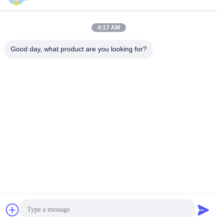
E-mail
4:17 AM
Good day, what product are you looking for?
0086-153-7406-6785
Điện thoại
Guangdong Green&Health Intelligence Cold
Chain Technology Co.,LTD
Nhận báo giá
Guangdong Green&Health Intelligence Cold Chain Technology Co.,LTD