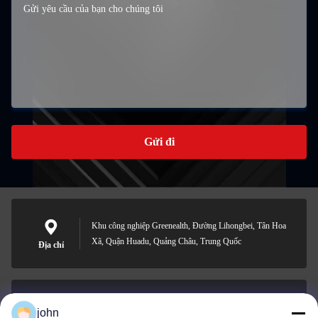
Gửi đi
Khu công nghiệp Greenealth, Đường Lihongbei, Tân Hoa
Xã, Quận Huadu, Quảng Châu, Trung Quốc
Địa chỉ
john
lvdi11@greencooker.com