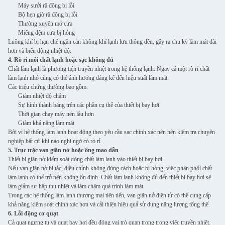
Máy sưởi rã đông bị lỗi
Bộ hẹn giờ rã đông bị lỗi
Thường xuyên mở cửa
Miếng đệm cửa bị hỏng
Luồng khí bị hạn chế ngăn cản không khí lạnh lưu thông đều, gây ra chu kỳ làm mát dài
hơn và biến động nhiệt độ.
4. Rò rỉ môi chất lạnh hoặc sạc không đủ
Chất làm lạnh là phương tiện truyền nhiệt trong hệ thống lạnh. Ngay cả một rò rỉ chất
làm lạnh nhỏ cũng có thể ảnh hưởng đáng kể đến hiệu suất làm mát.
Các triệu chứng thường bao gồm:
Giảm nhiệt độ chậm
Sự hình thành băng trên các phần cụ thể của thiết bị bay hơi
Thời gian chạy máy nén lâu hơn
Giảm khả năng làm mát
Bởi vì hệ thống làm lạnh hoạt động theo yêu cầu sạc chính xác nên nên kiểm tra chuyên
nghiệp bất cứ khi nào nghi ngờ có rò rỉ.
5. Trục trặc van giãn nở hoặc ống mao dẫn
Thiết bị giãn nở kiểm soát dòng chất làm lạnh vào thiết bị bay hơi.
Nếu van giãn nở bị tắc, điều chỉnh không đúng cách hoặc bị hỏng, việc phân phối chất
làm lạnh có thể trở nên không ổn định. Chất làm lạnh không đủ đến thiết bị bay hơi sẽ
làm giảm sự hấp thụ nhiệt và làm chậm quá trình làm mát.
Trong các hệ thống làm lạnh thương mại tiên tiến, van giãn nở điện tử có thể cung cấp
khả năng kiểm soát chính xác hơn và cải thiện hiệu quả sử dụng năng lượng tổng thể.
6. Lỗi động cơ quạt
Cả quạt ngưng tụ và quạt bay hơi đều đóng vai trò quan trọng trong việc truyền nhiệt.