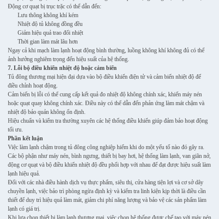
Động cơ quạt bị trục trặc có thể dẫn đến:
Lưu thông không khí kém
Nhiệt độ tủ không đồng đều
Giảm hiệu quả trao đổi nhiệt
Thời gian làm mát lâu hơn
Ngay cả khi mạch làm lạnh hoạt động bình thường, luồng không khí không đủ có thể
ảnh hưởng nghiêm trọng đến hiệu suất của hệ thống.
7. Lỗi bộ điều khiển nhiệt độ hoặc cảm biến
Tủ đông thương mại hiện đại dựa vào bộ điều khiển điện tử và cảm biến nhiệt độ để
điều chỉnh hoạt động.
Cảm biến bị lỗi có thể cung cấp kết quả đo nhiệt độ không chính xác, khiến máy nén
hoặc quạt quay không chính xác. Điều này có thể dẫn đến phản ứng làm mát chậm và
nhiệt độ bảo quản không ổn định.
Hiệu chuẩn và kiểm tra thường xuyên các hệ thống điều khiển giúp đảm bảo hoạt động
tối ưu.
Phần kết luận
Việc làm lạnh chậm trong tủ đông công nghiệp hiếm khi do một yếu tố nào đó gây ra.
Các bộ phận như máy nén, bình ngưng, thiết bị bay hơi, hệ thống làm lạnh, van giãn nở,
động cơ quạt và bộ điều khiển nhiệt độ đều phối hợp với nhau để đạt được hiệu suất làm
lạnh hiệu quả.
Đối với các nhà điều hành dịch vụ thực phẩm, siêu thị, cửa hàng tiện lợi và cơ sở dây
chuyền lạnh, việc bảo trì phòng ngừa định kỳ và kiểm tra linh kiện kịp thời là điều cần
thiết để duy trì hiệu quả làm mát, giảm chi phí năng lượng và bảo vệ các sản phẩm làm
lạnh có giá trị.
Khi lựa chọn thiết bị làm lạnh thương mại, việc chọn hệ thống được chế tạo với máy nén