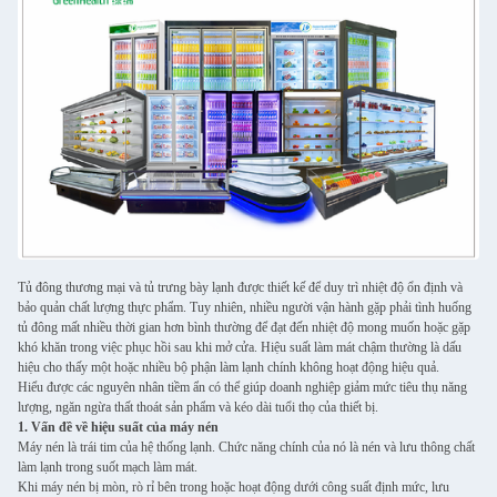
Tủ đông thương mại và tủ trưng bày lạnh được thiết kế để duy trì nhiệt độ ổn định và
bảo quản chất lượng thực phẩm. Tuy nhiên, nhiều người vận hành gặp phải tình huống
tủ đông mất nhiều thời gian hơn bình thường để đạt đến nhiệt độ mong muốn hoặc gặp
khó khăn trong việc phục hồi sau khi mở cửa. Hiệu suất làm mát chậm thường là dấu
hiệu cho thấy một hoặc nhiều bộ phận làm lạnh chính không hoạt động hiệu quả.
Hiểu được các nguyên nhân tiềm ẩn có thể giúp doanh nghiệp giảm mức tiêu thụ năng
lượng, ngăn ngừa thất thoát sản phẩm và kéo dài tuổi thọ của thiết bị.
1. Vấn đề về hiệu suất của máy nén
Máy nén là trái tim của hệ thống lạnh. Chức năng chính của nó là nén và lưu thông chất
làm lạnh trong suốt mạch làm mát.
Khi máy nén bị mòn, rò rỉ bên trong hoặc hoạt động dưới công suất định mức, lưu