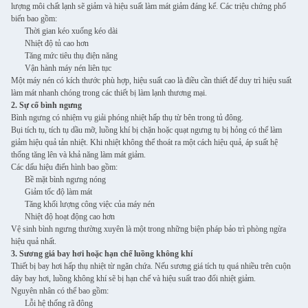
lượng môi chất lạnh sẽ giảm và hiệu suất làm mát giảm đáng kể. Các triệu chứng phổ
biến bao gồm:
Thời gian kéo xuống kéo dài
Nhiệt độ tủ cao hơn
Tăng mức tiêu thụ điện năng
Vận hành máy nén liên tục
Một máy nén có kích thước phù hợp, hiệu suất cao là điều cần thiết để duy trì hiệu suất
làm mát nhanh chóng trong các thiết bị làm lạnh thương mại.
2. Sự cố bình ngưng
Bình ngưng có nhiệm vụ giải phóng nhiệt hấp thụ từ bên trong tủ đông.
Bụi tích tụ, tích tụ dầu mỡ, luồng khí bị chặn hoặc quạt ngưng tụ bị hỏng có thể làm
giảm hiệu quả tản nhiệt. Khi nhiệt không thể thoát ra một cách hiệu quả, áp suất hệ
thống tăng lên và khả năng làm mát giảm.
Các dấu hiệu điển hình bao gồm:
Bề mặt bình ngưng nóng
Giảm tốc độ làm mát
Tăng khối lượng công việc của máy nén
Nhiệt độ hoạt động cao hơn
Vệ sinh bình ngưng thường xuyên là một trong những biện pháp bảo trì phòng ngừa
hiệu quả nhất.
3. Sương giá bay hơi hoặc hạn chế luồng không khí
Thiết bị bay hơi hấp thụ nhiệt từ ngăn chứa. Nếu sương giá tích tụ quá nhiều trên cuộn
dây bay hơi, luồng không khí sẽ bị hạn chế và hiệu suất trao đổi nhiệt giảm.
Nguyên nhân có thể bao gồm:
Lỗi hệ thống rã đông