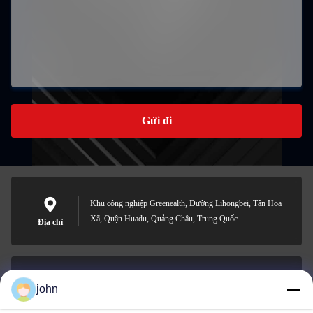
Gửi đi
Khu công nghiệp Greenealth, Đường Lihongbei, Tân Hoa
Xã, Quận Huadu, Quảng Châu, Trung Quốc
Địa chỉ
john
lvdi11@greencooker.com
E-mail