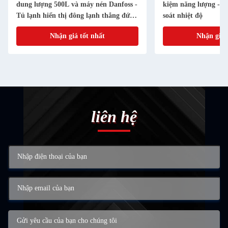
dung lượng 500L và máy nén Danfoss -
kiệm năng lượng -1
Tủ lạnh hiển thị đông lạnh thẳng đứng
soát nhiệt độ
với cửa thủy tinh gia cố ba lớp
Nhận giá tốt nhất
Nhận giá 
liên hệ