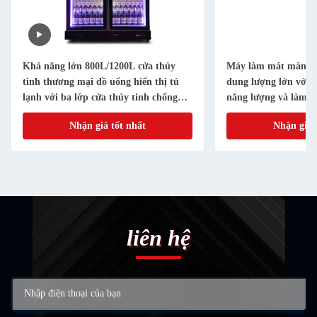
Khả năng lớn 800L/1200L cửa thủy
Máy làm mát màn hì
tinh thương mại đồ uống hiển thị tủ
dung lượng lớn với 
lạnh với ba lớp cửa thủy tinh chống
năng lượng và làm m
sương mù và hệ thống làm mát bằng
Nhận giá tốt nhất
Nhận giá 
không khí thông minh
liên hệ