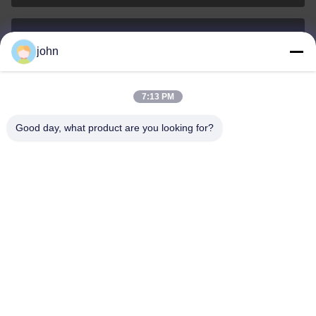
john
lvdi11@greencooker.com
E-mail
7:13 PM
Good day, what product are you looking for?
0086-153-7406-6785
Điện thoại
Guangdong Green&Health Intelligence Cold
Chain Technology Co.,LTD