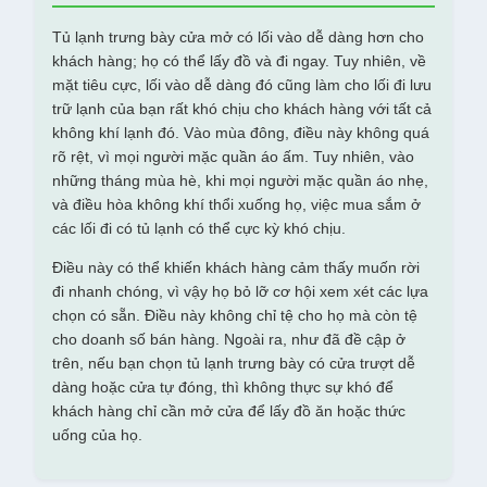
Tủ lạnh trưng bày cửa mở có lối vào dễ dàng hơn cho
khách hàng; họ có thể lấy đồ và đi ngay. Tuy nhiên, về
mặt tiêu cực, lối vào dễ dàng đó cũng làm cho lối đi lưu
trữ lạnh của bạn rất khó chịu cho khách hàng với tất cả
không khí lạnh đó. Vào mùa đông, điều này không quá
rõ rệt, vì mọi người mặc quần áo ấm. Tuy nhiên, vào
những tháng mùa hè, khi mọi người mặc quần áo nhẹ,
và điều hòa không khí thổi xuống họ, việc mua sắm ở
các lối đi có tủ lạnh có thể cực kỳ khó chịu.
Điều này có thể khiến khách hàng cảm thấy muốn rời
đi nhanh chóng, vì vậy họ bỏ lỡ cơ hội xem xét các lựa
chọn có sẵn. Điều này không chỉ tệ cho họ mà còn tệ
cho doanh số bán hàng. Ngoài ra, như đã đề cập ở
trên, nếu bạn chọn tủ lạnh trưng bày có cửa trượt dễ
dàng hoặc cửa tự đóng, thì không thực sự khó để
khách hàng chỉ cần mở cửa để lấy đồ ăn hoặc thức
uống của họ.