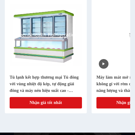
Tủ lạnh kết hợp thương mại Tủ đông
Máy làm mát mở nhi
với vùng nhiệt độ kép, tự động giải
không gỉ với rèm cửa
đông và máy nén hiệu suất cao -
năng lượng và tháo 
Samba Hybrid
tự động cho siêu thị
Nhận giá tốt nhất
Nhận giá 