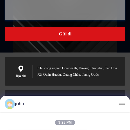
Gửi đi
Khu công nghiệp Greenealth, Đường Lihongbei, Tân Hoa
Xã, Quận Huadu, Quảng Châu, Trung Quốc
Địa chỉ
john
lvdi11@greencooker.com
E-mail
3:23 PM