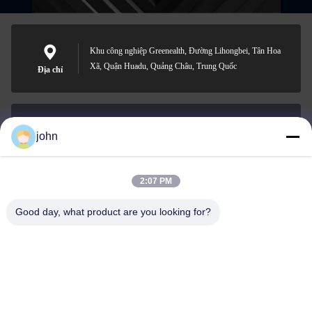
Khu công nghiệp Greenealth, Đường Lihongbei, Tân Hoa
Xã, Quận Huadu, Quảng Châu, Trung Quốc
Địa chỉ
john
lvdi11@greencooker.com
E-mail
2:07 PM
Good day, what product are you looking for?
0086-153-7406-6785
Điện thoại