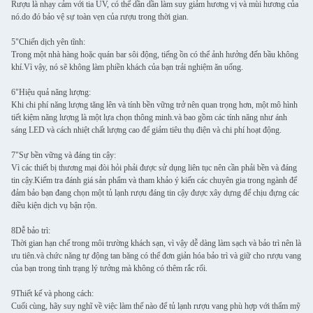
Rượu là nhạy cảm với tia UV, có thể dần dần làm suy giảm hương vị và mùi hương của
nó.do đó bảo vệ sự toàn vẹn của rượu trong thời gian.
5"Chiến dịch yên tĩnh:
Trong một nhà hàng hoặc quán bar sôi động, tiếng ồn có thể ảnh hưởng đến bầu không
khí.Vì vậy, nó sẽ không làm phiền khách của bạn trải nghiệm ăn uống.
6"Hiệu quả năng lượng:
Khi chi phí năng lượng tăng lên và tính bền vững trở nên quan trọng hơn, một mô hình
tiết kiệm năng lượng là một lựa chọn thông minh.và bao gồm các tính năng như ánh
sáng LED và cách nhiệt chất lượng cao để giảm tiêu thụ điện và chi phí hoạt động.
7"Sự bền vững và đáng tin cậy:
Vì các thiết bị thương mại đòi hỏi phải được sử dụng liên tục nên cần phải bền và đáng
tin cậy.Kiểm tra đánh giá sản phẩm và tham khảo ý kiến các chuyên gia trong ngành để
đảm bảo bạn đang chọn một tủ lạnh rượu đáng tin cậy được xây dựng để chịu đựng các
điều kiện dịch vụ bận rộn.
8Dễ bảo trì:
Thời gian hạn chế trong môi trường khách sạn, vì vậy dễ dàng làm sạch và bảo trì nên là
ưu tiên.và chức năng tự động tan băng có thể đơn giản hóa bảo trì và giữ cho rượu vang
của bạn trong tình trạng lý tưởng mà không có thêm rắc rối.
9Thiết kế và phong cách:
Cuối cùng, hãy suy nghĩ về việc làm thế nào để tủ lạnh rượu vang phù hợp với thẩm mỹ