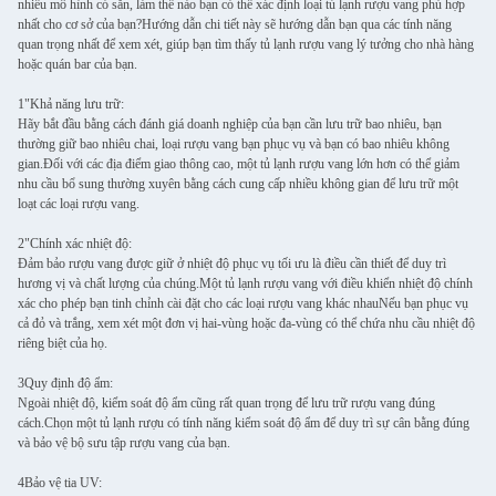
nhiều mô hình có sẵn, làm thế nào bạn có thể xác định loại tủ lạnh rượu vang phù hợp
nhất cho cơ sở của bạn?Hướng dẫn chi tiết này sẽ hướng dẫn bạn qua các tính năng
quan trọng nhất để xem xét, giúp bạn tìm thấy tủ lạnh rượu vang lý tưởng cho nhà hàng
hoặc quán bar của bạn.
1"Khả năng lưu trữ:
Hãy bắt đầu bằng cách đánh giá doanh nghiệp của bạn cần lưu trữ bao nhiêu, bạn
thường giữ bao nhiêu chai, loại rượu vang bạn phục vụ và bạn có bao nhiêu không
gian.Đối với các địa điểm giao thông cao, một tủ lạnh rượu vang lớn hơn có thể giảm
nhu cầu bổ sung thường xuyên bằng cách cung cấp nhiều không gian để lưu trữ một
loạt các loại rượu vang.
2"Chính xác nhiệt độ:
Đảm bảo rượu vang được giữ ở nhiệt độ phục vụ tối ưu là điều cần thiết để duy trì
hương vị và chất lượng của chúng.Một tủ lạnh rượu vang với điều khiển nhiệt độ chính
xác cho phép bạn tinh chỉnh cài đặt cho các loại rượu vang khác nhauNếu bạn phục vụ
cả đỏ và trắng, xem xét một đơn vị hai-vùng hoặc đa-vùng có thể chứa nhu cầu nhiệt độ
riêng biệt của họ.
3Quy định độ ẩm:
Ngoài nhiệt độ, kiểm soát độ ẩm cũng rất quan trọng để lưu trữ rượu vang đúng
cách.Chọn một tủ lạnh rượu có tính năng kiểm soát độ ẩm để duy trì sự cân bằng đúng
và bảo vệ bộ sưu tập rượu vang của bạn.
4Bảo vệ tia UV: