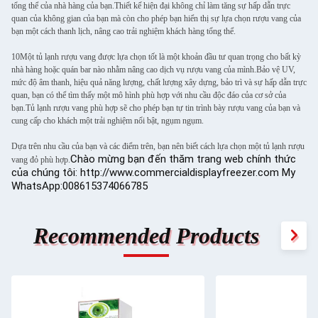
tổng thể của nhà hàng của bạn.Thiết kế hiện đại không chỉ làm tăng sự hấp dẫn trực
quan của không gian của bạn mà còn cho phép bạn hiển thị sự lựa chọn rượu vang của
bạn một cách thanh lịch, nâng cao trải nghiệm khách hàng tổng thể.
10Một tủ lạnh rượu vang được lựa chọn tốt là một khoản đầu tư quan trọng cho bất kỳ
nhà hàng hoặc quán bar nào nhằm nâng cao dịch vụ rượu vang của mình.Bảo vệ UV,
mức độ âm thanh, hiệu quả năng lượng, chất lượng xây dựng, bảo trì và sự hấp dẫn trực
quan, bạn có thể tìm thấy một mô hình phù hợp với nhu cầu độc đáo của cơ sở của
bạn.Tủ lạnh rượu vang phù hợp sẽ cho phép bạn tự tin trình bày rượu vang của bạn và
cung cấp cho khách một trải nghiệm nổi bật, ngụm ngụm.
Dựa trên nhu cầu của bạn và các điểm trên, bạn nên biết cách lựa chọn một tủ lạnh rượu
Chào mừng bạn đến thăm trang web chính thức
vang đỏ phù hợp.
của chúng tôi: http://www.commercialdisplayfreezer.com My
WhatsApp:008615374066785
Recommended Products