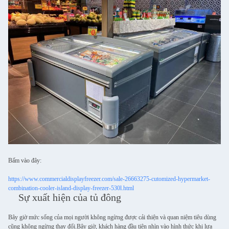
Bấm vào đây:
https://www.commercialdisplayfreezer.com/sale-26663275-cutomized-hypermarket-
combination-cooler-island-display-freezer-530l.html
Sự xuất hiện của tủ đông
Bây giờ mức sống của mọi người không ngừng được cải thiện và quan niệm tiêu dùng
cũng không ngừng thay đổi.Bây giờ, khách hàng đầu tiên nhìn vào hình thức khi lựa