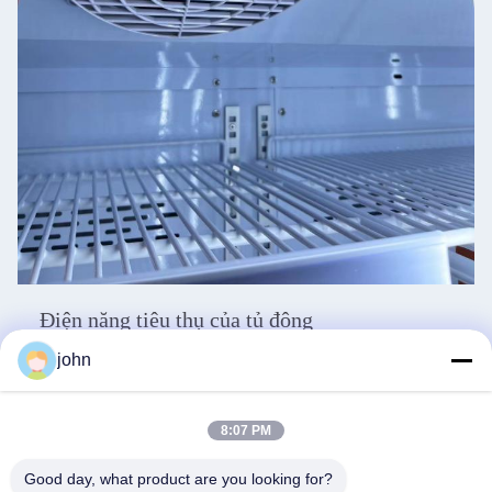
Điện năng tiêu thụ của tủ đông
Bây giờ đang ủng hộ bảo vệ môi trường carbon thấp, tất cả các ngành tiêu thụ năng
john
lượng cao đang liên tục chuyển sang tiêu thụ năng lượng thấp.Tủ đông thương mại có
mức tiêu thụ năng lượng tương đối cao, nhưng các sản phẩm như tủ đông không có
mức tiêu thụ năng lượng càng thấp càng tốt.Tủ lạnh nên chọn tiêu chuẩn tiêu thụ năng
lượng phù hợp, nhưng cũng không thể mù quáng theo đuổi mức tiêu thụ năng lượng
8:07 PM
thấp nhất, nếu không hiệu quả làm lạnh không thể đáp ứng yêu cầu, trong quá trình sử
dụng tủ lạnh cũng sẽ trở thành vấn đề.
Good day, what product are you looking for?