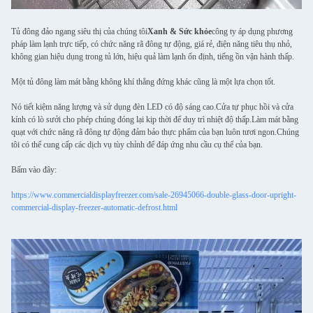
Tủ đông đảo ngang siêu thị của chúng tôi
Xanh & Sức khỏe
công ty áp dụng phương
pháp làm lạnh trực tiếp, có chức năng rã đông tự động, giá rẻ, điện năng tiêu thụ nhỏ,
không gian hiệu dụng trong tủ lớn, hiệu quả làm lạnh ổn định, tiếng ồn vận hành thấp.
Một tủ đông làm mát bằng không khí thẳng đứng khác cũng là một lựa chọn tốt.
Nó tiết kiệm năng lượng và sử dụng đèn LED có độ sáng cao.Cửa tự phục hồi và cửa
kính có lò sưởi cho phép chúng đóng lại kịp thời để duy trì nhiệt độ thấp.Làm mát bằng
quạt với chức năng rã đông tự động đảm bảo thực phẩm của bạn luôn tươi ngon.Chúng
tôi có thể cung cấp các dịch vụ tùy chỉnh để đáp ứng nhu cầu cụ thể của bạn.
Bấm vào đây:
https://www.commercialdisplayfreezer.com/sale-26945066-double-glass-door-upright-
commercial-display-freezer-automatic-defrost.html