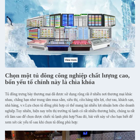
Chọn một tủ đông công nghiệp chất lượng cao,
bốn yếu tố chính này là chìa khóa
Tủ đông trưng bày thương mại đã được sử dụng rộng rãi ở nhiều nơi thương mại khác
nhau, chẳng hạn như trung tâm mua sắm, siêu thị, cửa hàng tiện lợi, chợ rau, khách sạn,
nhà hàng, v.v.Lựa chọn tủ đông phù hợp có thể mang lại nhiều lợi nhuận hơn cho doanh
nghiệp.Tuy nhiên, hiện nay trên thị trường tủ lạnh có rất nhiều thương hiệu, chúng ta rất
rối làm sao để chọn được chiếc tủ lạnh phù hợp?Sau đó, bài viết này sẽ cho bạn biết để
xem xét các yếu tố sau khi chọn tủ đông phù hợp: