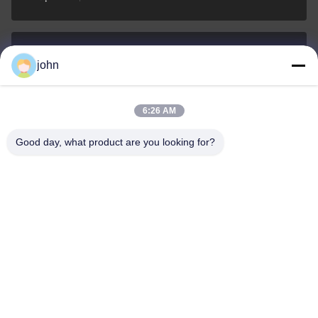
john
lvdi11@greencooker.com
E-mail
6:26 AM
Good day, what product are you looking for?
0086-153-7406-6785
Điện thoại
Guangdong Green&Health Intelligence Cold
Chain Technology Co.,LTD