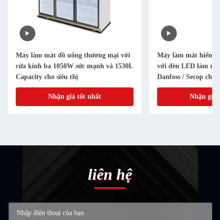
Máy làm mát đồ uống thương mại với
Máy làm mát hiển th
cửa kính ba 1050W sức mạnh và 1530L
với đèn LED làm má
Capacity cho siêu thị
Danfoss / Secop cho s
Nhận giá tốt nhất
Nhận giá 
liên hệ