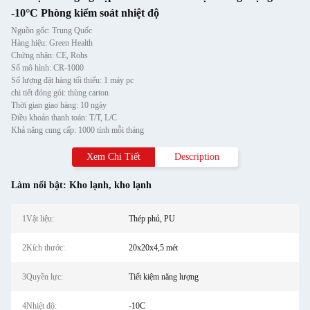
-10°C Phòng kiểm soát nhiệt độ
Nguồn gốc: Trung Quốc
Hàng hiệu: Green Health
Chứng nhận: CE, Rohs
Số mô hình: CR-1000
Số lượng đặt hàng tối thiểu: 1 máy pc
chi tiết đóng gói: thùng carton
Thời gian giao hàng: 10 ngày
Điều khoản thanh toán: T/T, L/C
Khả năng cung cấp: 1000 tính mỗi tháng
Xem Chi Tiết
Description
Làm nổi bật:
Kho lạnh
,
kho lạnh
1Vật liệu:
Thép phủ, PU
2Kích thước:
20x20x4,5 mét
3Quyền lực:
Tiết kiệm năng lượng
4Nhiệt độ:
-10C