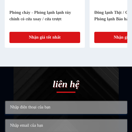
Phòng cháy - Phòng lạnh lạnh tùy
Đông lạnh Thịt / Gà
chỉnh có cửa xoay / cửa trượt
Phòng lạnh Bảo hàn
Nhận giá tốt nhất
Nhận giá 
liên hệ