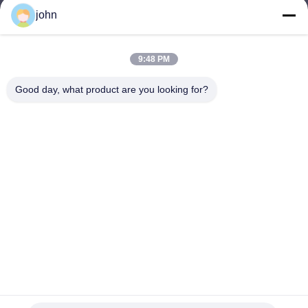
john
lvdi11@greencooker.com
E-mail
9:48 PM
Good day, what product are you looking for?
0086-153-7406-6785
Điện thoại
Guangdong Green&Health Intelligence Cold
Chain Technology Co.,LTD